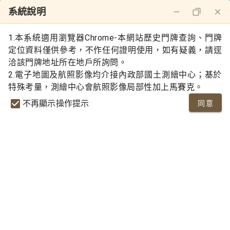
系統說明
1.本系統適用瀏覽器Chrome-本網站歷史門牌查詢、門牌
定位資料僅供參考，不作任何證明使用，如有疑義，請逕
地圖初始畫面
前一畫面
洽該門牌地址所在地戶所詢問。
2.電子地圖及航照影像均介接內政部國土測繪中心；基於
地圖定位
特殊考量，測繪中心會航照影像局部性加上馬賽克。
不再顯示操作提示
同意
歷史門牌
人口統計
門牌統計
詮釋資料
本系統適用瀏覽器 Chrome — 本網站歷史門
牌查詢、門牌定位資料僅供參考,不作任何證
明使用,如有疑義,請逕洽該門牌地址所在地